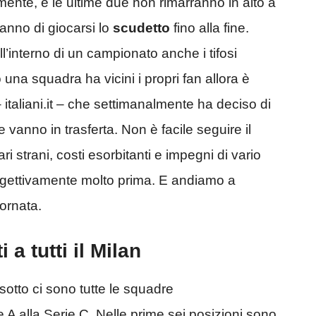
ente, e le ultime due non rimarranno in alto a
anno di giocarsi lo
scudetto
fino alla fine.
l’interno di un campionato anche i tifosi
una squadra ha vicini i propri fan allora è
– italiani.it – che settimanalmente ha deciso di
e vanno in trasferta. Non è facile seguire il
ri strani, costi esorbitanti e impegni di vario
gettivamente molto prima. E andiamo a
ornata.
a tutti il Milan
sotto ci sono tutte le squadre
e A alla Serie C. Nelle prime sei posizioni sono