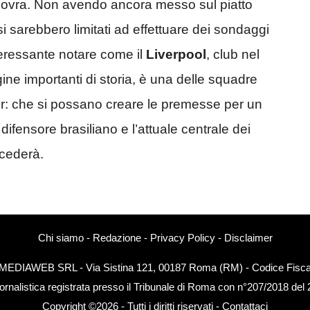
anovra. Non avendo ancora messo sul piatto
i si sarebbero limitati ad effettuare dei sondaggi
teressante notare come il
Liverpool
, club nel
gine importanti di storia, è una delle squadre
: che si possano creare le premesse per un
difensore brasiliano e l’attuale centrale dei
cederà.
Chi siamo
-
Redazione
-
Privacy Policy
-
Disclaimer
EXTMEDIAWEB SRL - Via Sistina 121, 00187 Roma (RM) - Codice Fiscal
ornalistica registrata presso il Tribunale di Roma con n°207/2018 del
Copyright ©2026 - Tutti i diritti riservati -
Contattaci