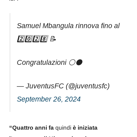
Samuel Mbangula rinnova fino al
2️⃣0️⃣2️⃣8️⃣ 📝
Congratulazioni ⚪️⚫️
— JuventusFC (@juventusfc)
September 26, 2024
“Quattro anni fa
quindi
è iniziata