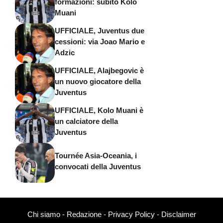
formazioni: subito Kolo
Muani
UFFICIALE, Juventus due
cessioni: via Joao Mario e
Adzic
UFFICIALE, Alajbegovic è
un nuovo giocatore della
Juventus
UFFICIALE, Kolo Muani è
un calciatore della
Juventus
Tournée Asia-Oceania, i
convocati della Juventus
Chi siamo
-
Redazione
-
Privacy Policy
-
Disclaimer