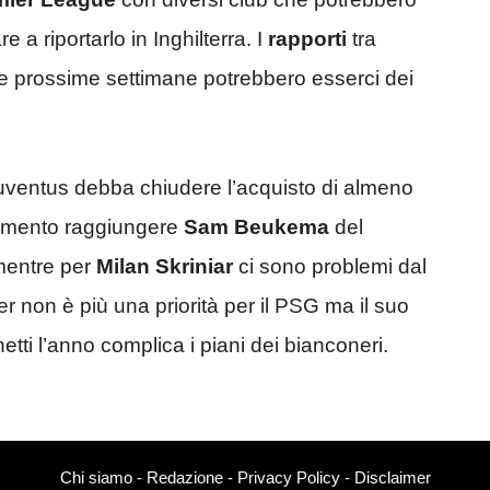
e a riportarlo in Inghilterra. I
rapporti
tra
e prossime settimane potrebbero esserci dei
uventus debba chiudere l’acquisto di almeno
momento raggiungere
Sam Beukema
del
mentre per
Milan Skriniar
ci sono problemi dal
ter non è più una priorità per il PSG ma il suo
netti l’anno complica i piani dei bianconeri.
Chi siamo
-
Redazione
-
Privacy Policy
-
Disclaimer