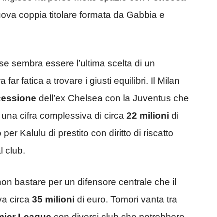
ova coppia titolare formata da Gabbia e
se sembra essere l’ultima scelta di un
r fatica a trovare i giusti equilibri. Il Milan
cessione
dell’ex Chelsea con la Juventus che
 una cifra complessiva di circa
22 milioni
di
 Kalulu di prestito con diritto di riscatto
l club.
non bastare per un difensore centrale che il
va circa
35 milioni
di euro. Tomori vanta tra
mier League
con diversi club che potrebbero