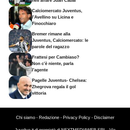
nell’affare Juan Cabal
Calciomercato Juventus,
l’Avellino su Licina e
Finocchiaro
Bremer rimane alla
Juventus, Calciomercato: le
parole del ragazzo
Frattesi per Cambiaso?
Non c’è niente, parla
l’agente
Pagelle Juventus- Chelsea:
Zhegrova regala il gol
vittoria
Chi siamo
-
Redazione
-
Privacy Policy
-
Disclaimer
Juvelive.it di proprietà di NEXTMEDIAWEB SRL - Via