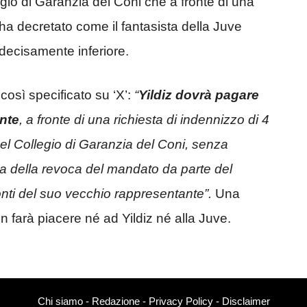
egio di Garanzia del Coni che a fronte di una
, ha decretato come il fantasista della Juve
decisamente inferiore.
così specificato su ‘X’:
“
Yildiz dovrà pagare
ente
, a fronte di una richiesta di indennizzo di 4
 del Collegio di Garanzia del Coni, senza
sa della revoca del mandato da parte del
onti del suo vecchio rappresentante”.
Una
on farà piacere né ad Yildiz né alla Juve.
Chi siamo
-
Redazione
-
Privacy Policy
-
Disclaimer