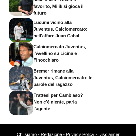
favorito, Milik si gioca il
futuro
Lucumi vicino alla
Juventus, Calciomercato:
nell’affare Juan Cabal
Calciomercato Juventus,
l’Avellino su Licina e
Finocchiaro
Bremer rimane alla
Juventus, Calciomercato: le
parole del ragazzo
Frattesi per Cambiaso?
Non c’è niente, parla
l’agente
Chi siamo
-
Redazione
-
Privacy Policy
-
Disclaimer