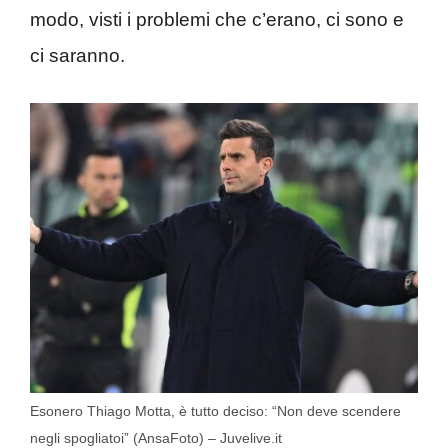
modo, visti i problemi che c’erano, ci sono e
ci saranno.
Esonero Thiago Motta, è tutto deciso: “Non deve scendere
negli spogliatoi” (AnsaFoto) – Juvelive.it