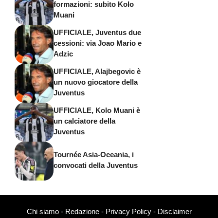
formazioni: subito Kolo
Muani
UFFICIALE, Juventus due
cessioni: via Joao Mario e
Adzic
UFFICIALE, Alajbegovic è
un nuovo giocatore della
Juventus
UFFICIALE, Kolo Muani è
un calciatore della
Juventus
Tournée Asia-Oceania, i
convocati della Juventus
Chi siamo
-
Redazione
-
Privacy Policy
-
Disclaimer