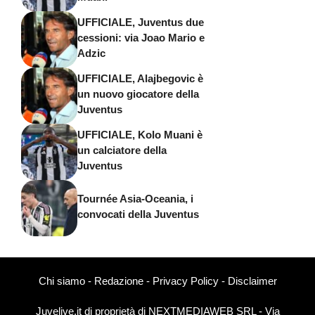
UFFICIALE, Juventus due
cessioni: via Joao Mario e
Adzic
UFFICIALE, Alajbegovic è
un nuovo giocatore della
Juventus
UFFICIALE, Kolo Muani è
un calciatore della
Juventus
Tournée Asia-Oceania, i
convocati della Juventus
Chi siamo
-
Redazione
-
Privacy Policy
-
Disclaimer
Juvelive.it di proprietà di NEXTMEDIAWEB SRL - Via