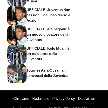
Muani
UFFICIALE, Juventus due
cessioni: via Joao Mario e
Adzic
UFFICIALE, Alajbegovic è
un nuovo giocatore della
Juventus
UFFICIALE, Kolo Muani è
un calciatore della
Juventus
Tournée Asia-Oceania, i
convocati della Juventus
Chi siamo
-
Redazione
-
Privacy Policy
-
Disclaimer