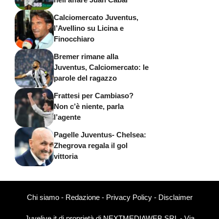
Calciomercato Juventus,
l’Avellino su Licina e
Finocchiaro
Bremer rimane alla
Juventus, Calciomercato: le
parole del ragazzo
Frattesi per Cambiaso?
Non c’è niente, parla
l’agente
Pagelle Juventus- Chelsea:
Zhegrova regala il gol
vittoria
Chi siamo
-
Redazione
-
Privacy Policy
-
Disclaimer
Juvelive.it di proprietà di NEXTMEDIAWEB SRL - Via