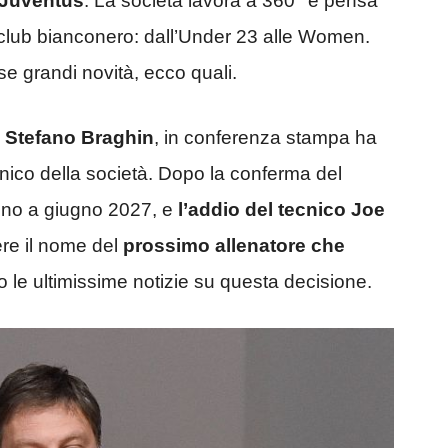
a Juventus
. La società lavora a 360° e pensa
al club bianconero: dall’Under 23 alle Women.
e grandi novità, ecco quali.
Stefano Braghin
, in conferenza stampa ha
tecnico della società. Dopo la conferma del
 fino a giugno 2027, e
l’addio del tecnico Joe
ere il nome del
prossimo allenatore che
o le ultimissime notizie su questa decisione.