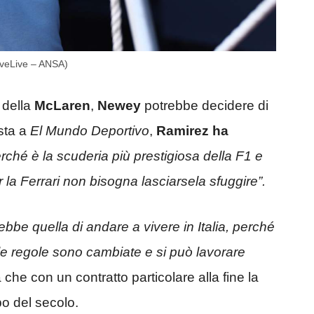
JuveLive – ANSA)
 della
McLaren
,
Newey
potrebbe decidere di
ista a
El Mundo Deportivo
,
Ramirez ha
perché è la scuderia più prestigiosa della F1 e
r la Ferrari non bisogna lasciarsela sfuggire”.
rebbe quella di andare a vivere in Italia, perché
le regole sono cambiate e si può lavorare
he con un contratto particolare alla fine la
po del secolo.