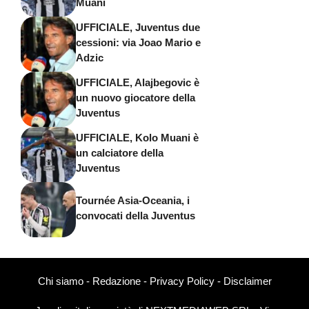
Muani
UFFICIALE, Juventus due
cessioni: via Joao Mario e
Adzic
UFFICIALE, Alajbegovic è
un nuovo giocatore della
Juventus
UFFICIALE, Kolo Muani è
un calciatore della
Juventus
Tournée Asia-Oceania, i
convocati della Juventus
Chi siamo
-
Redazione
-
Privacy Policy
-
Disclaimer