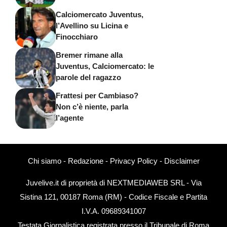
Calciomercato Juventus,
l’Avellino su Licina e
Finocchiaro
Bremer rimane alla
Juventus, Calciomercato: le
parole del ragazzo
Frattesi per Cambiaso?
Non c’è niente, parla
l’agente
Chi siamo
-
Redazione
-
Privacy Policy
-
Disclaimer
Juvelive.it di proprietà di NEXTMEDIAWEB SRL - Via
Sistina 121, 00187 Roma (RM) - Codice Fiscale e Partita
I.V.A. 09689341007
Testata Giornalistica registrata presso il Tribunale di Roma