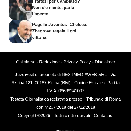
Frattesi per Cambiaso?
Non c’è niente, parla
l’agente
Pagelle Juventus- Chelsea:
Zhegrova regala il gol
vittoria
Chi siamo
-
Redazione
-
Privacy Policy
-
Disclaimer
Juvelive.it di proprietà di NEXTMEDIAWEB SRL - Via
Sistina 121, 00187 Roma (RM) - Codice Fiscale e Partita
I.V.A. 09689341007
Testata Giornalistica registrata presso il Tribunale di Roma
con n°207/2018 del 27/12/2018
Copyright ©2026 - Tutti i diritti riservati -
Contattaci