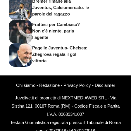
Bremer rimane alla
Juventus, Calciomercato: le
parole del ragazzo
Frattesi per Cambiaso?
Non c’è niente, parla
l’agente
Pagelle Juventus- Chelsea:
Zhegrova regala il gol
vittoria
Chi siamo
-
Redazione
-
Privacy Policy
-
Disclaimer
Juvelive.it di proprietà di NEXTMEDIAWEB SRL - Via
Sistina 121, 00187 Roma (RM) - Codice Fiscale e Partita
I.V.A. 09689341007
Testata Giornalistica registrata presso il Tribunale di Roma
con n°207/2018 del 27/12/2018