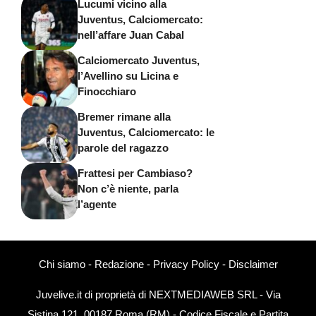
Lucumi vicino alla
Juventus, Calciomercato:
nell’affare Juan Cabal
Calciomercato Juventus,
l’Avellino su Licina e
Finocchiaro
Bremer rimane alla
Juventus, Calciomercato: le
parole del ragazzo
Frattesi per Cambiaso?
Non c’è niente, parla
l’agente
Chi siamo
-
Redazione
-
Privacy Policy
-
Disclaimer
Juvelive.it di proprietà di NEXTMEDIAWEB SRL - Via
Sistina 121, 00187 Roma (RM) - Codice Fiscale e Partita