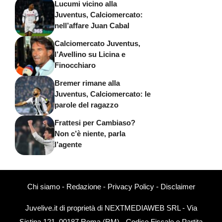
Lucumi vicino alla
Juventus, Calciomercato:
nell’affare Juan Cabal
Calciomercato Juventus,
l’Avellino su Licina e
Finocchiaro
Bremer rimane alla
Juventus, Calciomercato: le
parole del ragazzo
Frattesi per Cambiaso?
Non c’è niente, parla
l’agente
Chi siamo
-
Redazione
-
Privacy Policy
-
Disclaimer
Juvelive.it di proprietà di NEXTMEDIAWEB SRL - Via
Sistina 121, 00187 Roma (RM) - Codice Fiscale e Partita