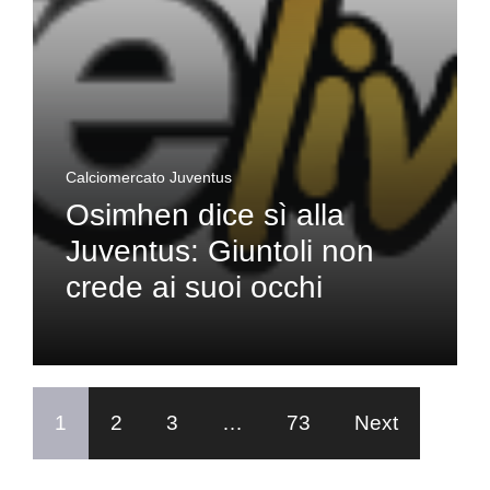
Calciomercato Juventus
Osimhen dice sì alla
Juventus: Giuntoli non
crede ai suoi occhi
1
2
3
…
73
Next