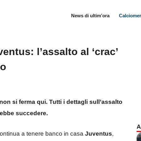
News di ultim’ora
Calciomer
entus: l’assalto al ‘crac’
to
n si ferma qui. Tutti i dettagli sull’assalto
trebbe succedere.
A
ontinua a tenere banco in casa
Juventus
,