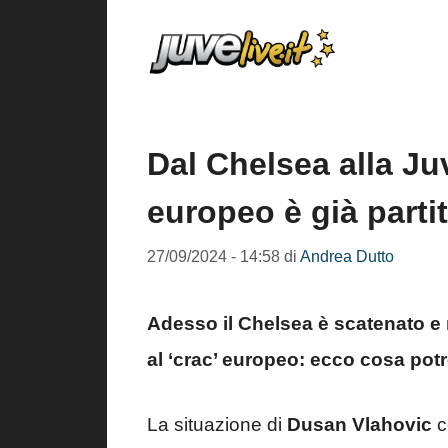
Vai
al
contenuto
Dal Chelsea alla Juv
europeo è già parti
27/09/2024 - 14:58
di
Andrea Dutto
Adesso il Chelsea è scatenato e no
al ‘crac’ europeo: ecco cosa po
La situazione di
Dusan Vlahovic
c